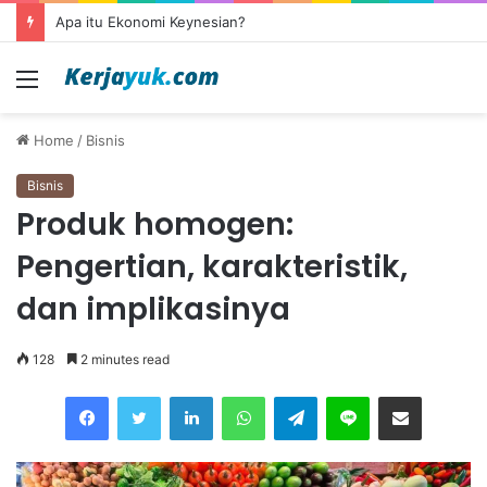
Apa itu Ekonomi Keynesian?
Menu
Home
/
Bisnis
Bisnis
Produk homogen:
Pengertian, karakteristik,
dan implikasinya
128
2 minutes read
Facebook
Twitter
LinkedIn
WhatsApp
Telegram
Line
Share via Email