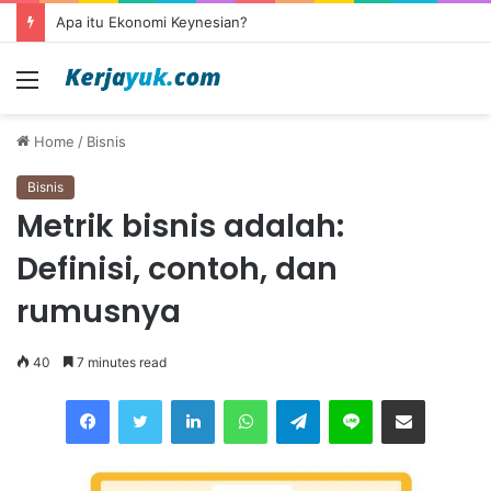
Apa itu outsourcing?
Menu
Home
/
Bisnis
Bisnis
Metrik bisnis adalah:
Definisi, contoh, dan
rumusnya
40
7 minutes read
Facebook
Twitter
LinkedIn
WhatsApp
Telegram
Line
Share via Email