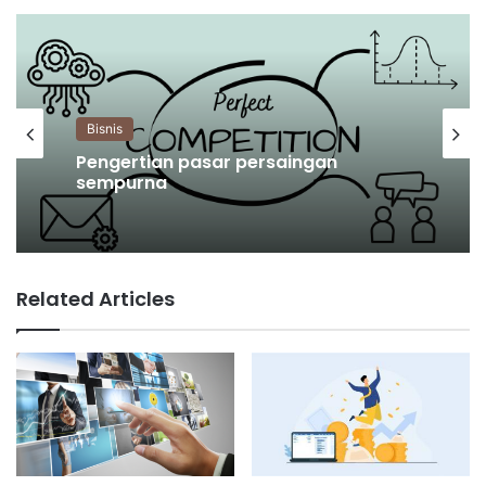
Bisnis
Pengertian pasar persaingan
Bisnis
sempurna
Related Articles
Apa itu biaya marjinal produksi?