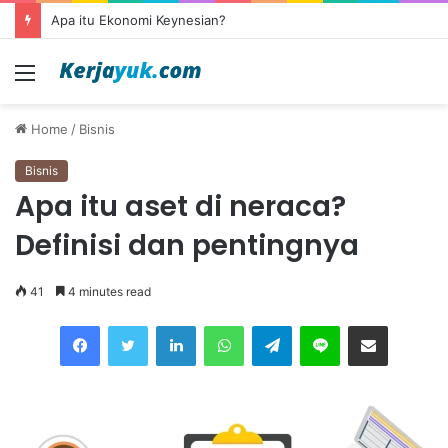
Apa itu outsourcing?
Menu
Home
/
Bisnis
Bisnis
Apa itu aset di neraca?
Definisi dan pentingnya
41
4 minutes read
Facebook
Twitter
LinkedIn
WhatsApp
Telegram
Line
Share via Email