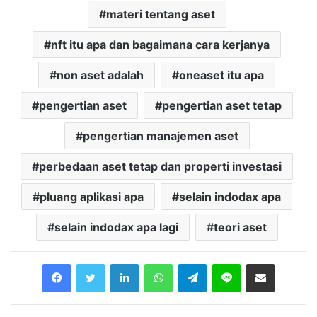
materi tentang aset
nft itu apa dan bagaimana cara kerjanya
non aset adalah
oneaset itu apa
pengertian aset
pengertian aset tetap
pengertian manajemen aset
perbedaan aset tetap dan properti investasi
pluang aplikasi apa
selain indodax apa
selain indodax apa lagi
teori aset
Facebook
Twitter
LinkedIn
WhatsApp
Telegram
Line
Share via Email