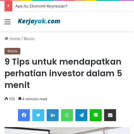
Apa itu Ekonomi Keynesian?
Menu
Home
/
Bisnis
Bisnis
9 Tips untuk mendapatkan
perhatian investor dalam 5
menit
155
4 minutes read
Facebook
Twitter
LinkedIn
WhatsApp
Telegram
Line
Share via Email