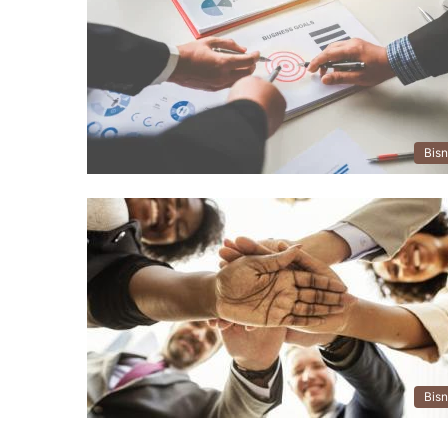
Bisn
Bisn