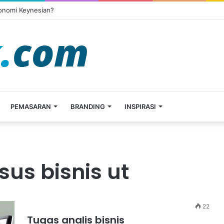
konomi Keynesian?
PEMASARAN
BRANDING
INSPIRASI
sus bisnis ut
22
Tugas analis bisnis