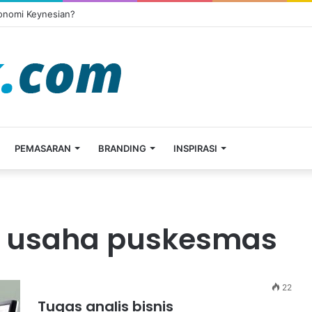
konomi Keynesian?
PEMASARAN
BRANDING
INSPIRASI
ta usaha puskesmas
22
Tugas analis bisnis