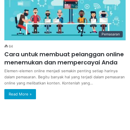
Pemasaran
64
Cara untuk membuat pelanggan online
menemukan dan mempercayai Anda
Elemen-elemen online menjadi semakin penting setiap harinya
dalam pemasaran. Begitu banyak hal yang terjadi dalam pemasaran
online yang melibatkan konten. Kontenlah yang…
Read More »