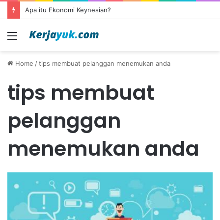
Apa itu Ekonomi Keynesian?
Menu
Home
/
tips membuat pelanggan menemukan anda
tips membuat
pelanggan
menemukan anda