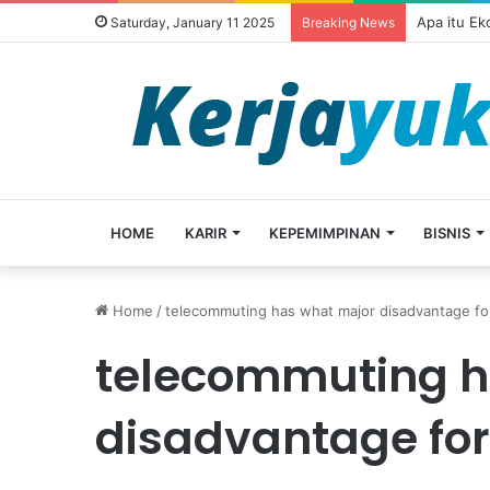
Apa itu E
Saturday, January 11 2025
Breaking News
HOME
KARIR
KEPEMIMPINAN
BISNIS
Home
/
telecommuting has what major disadvantage fo
telecommuting h
disadvantage for