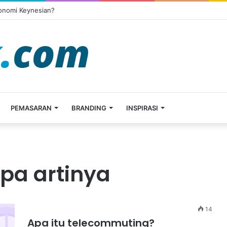
konomi Keynesian?
PEMASARAN
BRANDING
INSPIRASI
pa artinya
14
Apa itu telecommuting?