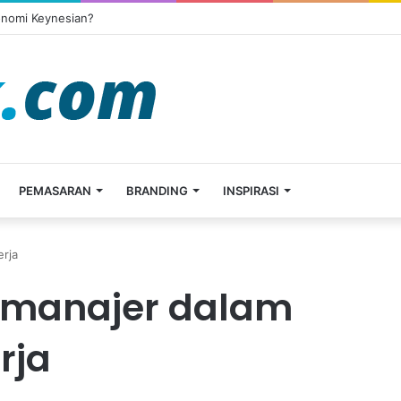
onomi Keynesian?
PEMASARAN
BRANDING
INSPIRASI
rja
 manajer dalam
rja