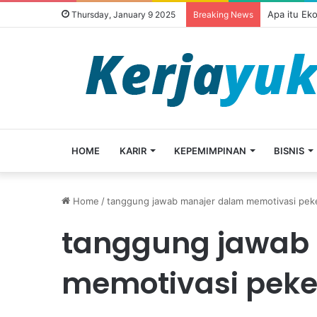
Apa itu Ek
Thursday, January 9 2025
Breaking News
HOME
KARIR
KEPEMIMPINAN
BISNIS
Home
/
tanggung jawab manajer dalam memotivasi peke
tanggung jawab
memotivasi peke