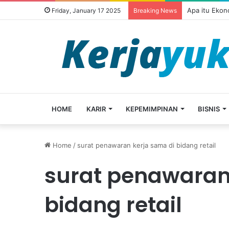
Apa itu Ekon
Friday, January 17 2025
Breaking News
HOME
KARIR
KEPEMIMPINAN
BISNIS
Home
/
surat penawaran kerja sama di bidang retail
surat penawaran
bidang retail