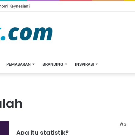
onomi Keynesian?
PEMASARAN
BRANDING
INSPIRASI
alah
2
Apa itu statistik?