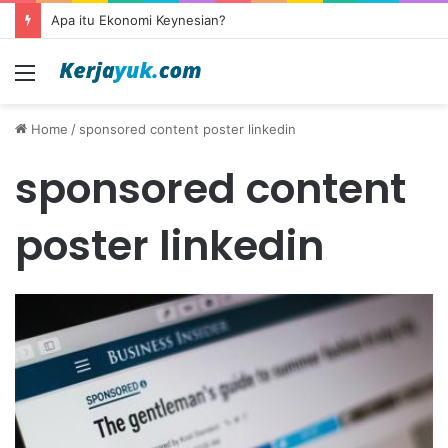
Apa itu Ekonomi Keynesian?
Menu
Home
/
sponsored content poster linkedin
sponsored content
poster linkedin