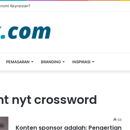
onomi Keynesian?
PEMASARAN
BRANDING
INSPIRASI
t nyt crossword
68
Konten sponsor adalah: Pengertian