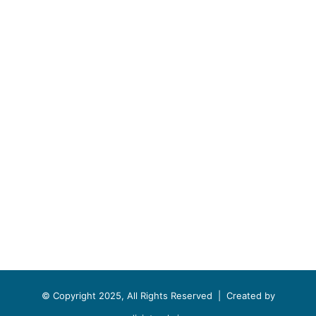
© Copyright 2025, All Rights Reserved |
Created by