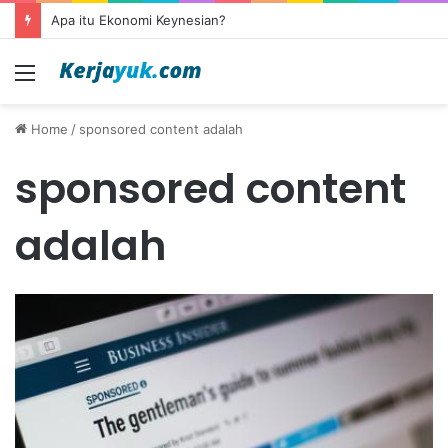
Apa itu Ekonomi Keynesian?
Menu
Home
/
sponsored content adalah
sponsored content
adalah