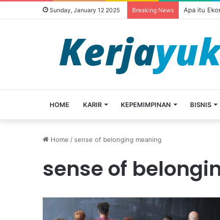
Apa itu Ek
Sunday, January 12 2025
Breaking News
HOME
KARIR
KEPEMIMPINAN
BISNIS
Home
/
sense of belonging meaning
sense of belong