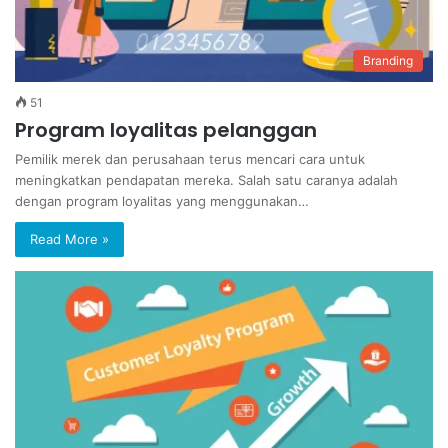
Branding
51
Program loyalitas pelanggan
Pemilik merek dan perusahaan terus mencari cara untuk
meningkatkan pendapatan mereka. Salah satu caranya adalah
dengan program loyalitas yang menggunakan…
Read More »