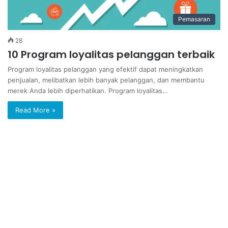
Pemasaran
28
10 Program loyalitas pelanggan terbaik
Program loyalitas pelanggan yang efektif dapat meningkatkan
penjualan, melibatkan lebih banyak pelanggan, dan membantu
merek Anda lebih diperhatikan. Program loyalitas…
Read More »