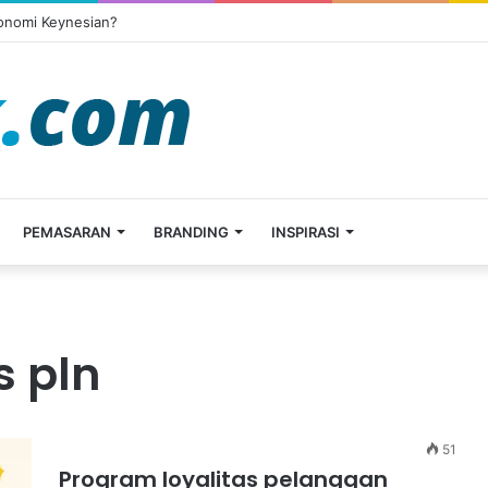
konomi Keynesian?
PEMASARAN
BRANDING
INSPIRASI
s pln
51
Program loyalitas pelanggan