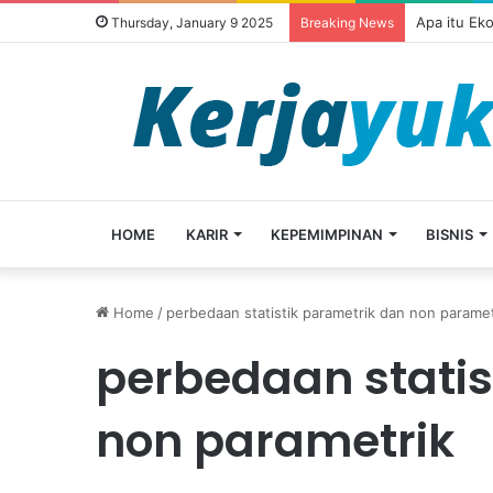
Apa itu Ek
Thursday, January 9 2025
Breaking News
HOME
KARIR
KEPEMIMPINAN
BISNIS
Home
/
perbedaan statistik parametrik dan non paramet
perbedaan statis
non parametrik