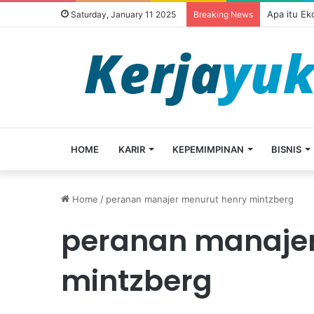
Apa itu E
Saturday, January 11 2025
Breaking News
HOME
KARIR
KEPEMIMPINAN
BISNIS
Home
/
peranan manajer menurut henry mintzberg
peranan manajer
mintzberg