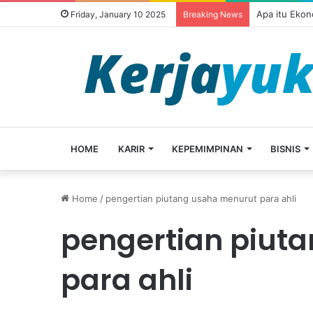
Apa itu Ekon
Friday, January 10 2025
Breaking News
HOME
KARIR
KEPEMIMPINAN
BISNIS
Home
/
pengertian piutang usaha menurut para ahli
pengertian piut
para ahli