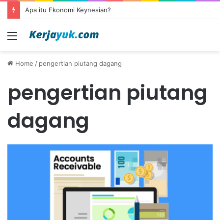
Apa itu Ekonomi Keynesian?
Menu
Home
/
pengertian piutang dagang
pengertian piutang
dagang