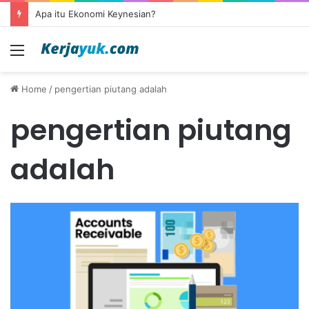
Apa itu Ekonomi Keynesian?
Menu
Home
/
pengertian piutang adalah
pengertian piutang
adalah