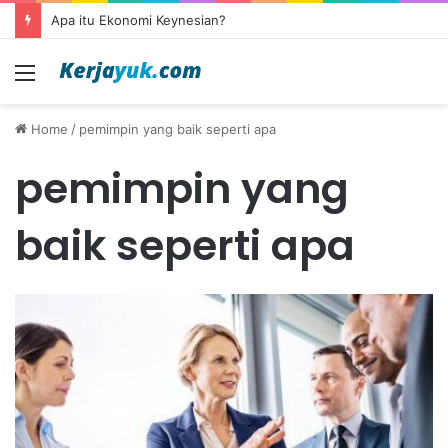
Apa itu Ekonomi Keynesian?
Menu
Home
/
pemimpin yang baik seperti apa
pemimpin yang
baik seperti apa