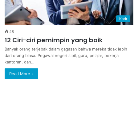
Karir
48
12 Ciri-ciri pemimpin yang baik
Banyak orang terjebak dalam gagasan bahwa mereka tidak lebih
dari orang biasa. Pegawai negeri sipil, guru, pelajar, pekerja
kantoran, dan…
Read More »