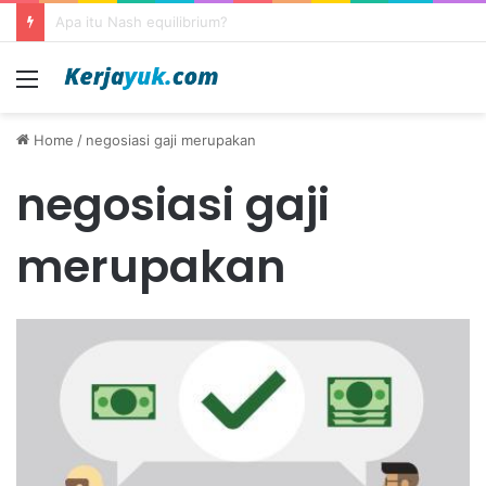
Pengertian pasar persaingan sempurna
Menu
Home
/
negosiasi gaji merupakan
negosiasi gaji
merupakan