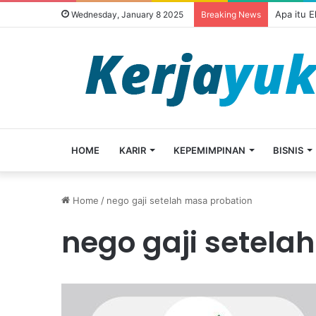
Apa itu 
Wednesday, January 8 2025
Breaking News
HOME
KARIR
KEPEMIMPINAN
BISNIS
Home
/
nego gaji setelah masa probation
nego gaji setela