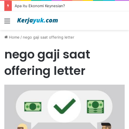
Apa itu Ekonomi Keynesian?
Menu
Home
/
nego gaji saat offering letter
nego gaji saat
offering letter