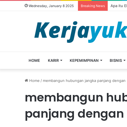
Apa itu 
Wednesday, January 8 2025
Breaking News
HOME
KARIR
KEPEMIMPINAN
BISNIS
Home
/
membangun hubungan jangka panjang dengan 
membangun hub
panjang dengan