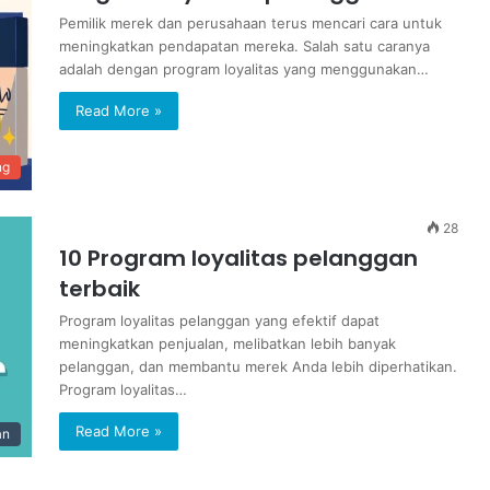
Pemilik merek dan perusahaan terus mencari cara untuk
meningkatkan pendapatan mereka. Salah satu caranya
adalah dengan program loyalitas yang menggunakan…
Read More »
ng
28
10 Program loyalitas pelanggan
terbaik
Program loyalitas pelanggan yang efektif dapat
meningkatkan penjualan, melibatkan lebih banyak
pelanggan, dan membantu merek Anda lebih diperhatikan.
Program loyalitas…
Read More »
an