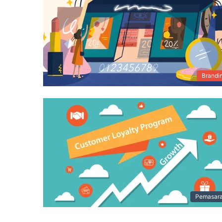
Brandi
Pemasar