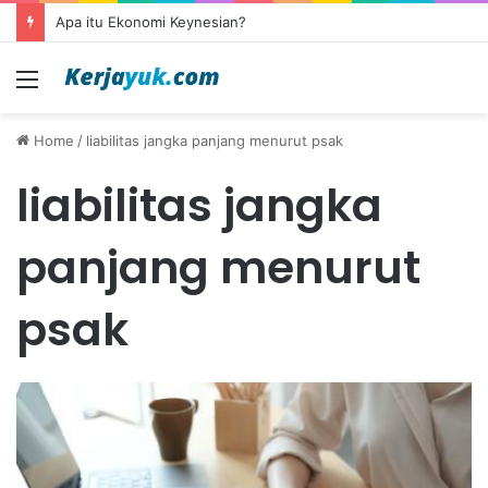
Apa itu Ekonomi Keynesian?
Menu
Home
/
liabilitas jangka panjang menurut psak
liabilitas jangka
panjang menurut
psak