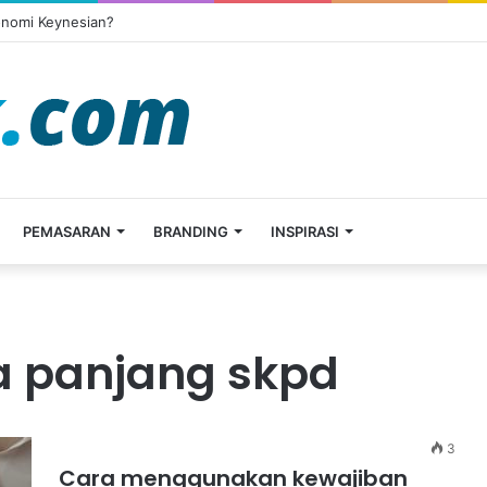
onomi Keynesian?
PEMASARAN
BRANDING
INSPIRASI
a panjang skpd
3
Cara menggunakan kewajiban