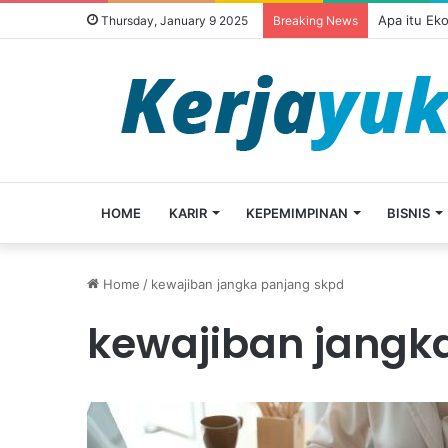
Apa itu Ek
Thursday, January 9 2025
Breaking News
HOME
KARIR
KEPEMIMPINAN
BISNIS
Home
/
kewajiban jangka panjang skpd
kewajiban jangk