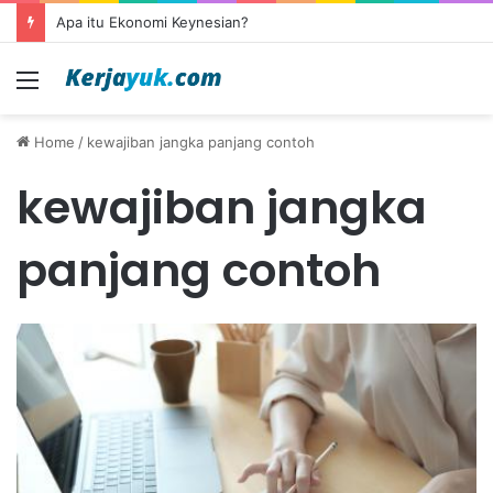
Apa itu Ekonomi Keynesian?
Menu
Home
/
kewajiban jangka panjang contoh
kewajiban jangka
panjang contoh