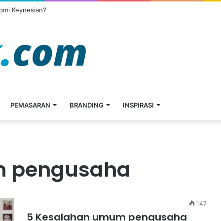
omi Keynesian?
PEMASARAN
BRANDING
INSPIRASI
m pengusaha
147
5 Kesalahan umum pengusaha