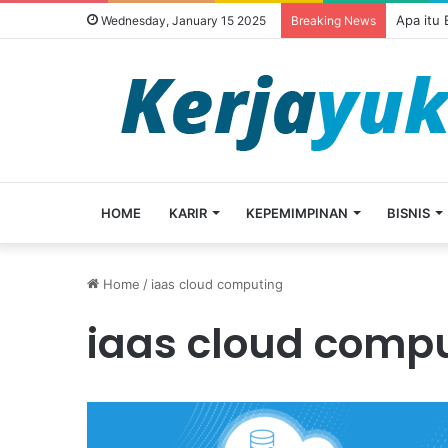
Apa itu
Wednesday, January 15 2025
Breaking News
HOME
KARIR
KEPEMIMPINAN
BISNIS
Home
/
iaas cloud computing
iaas cloud comp