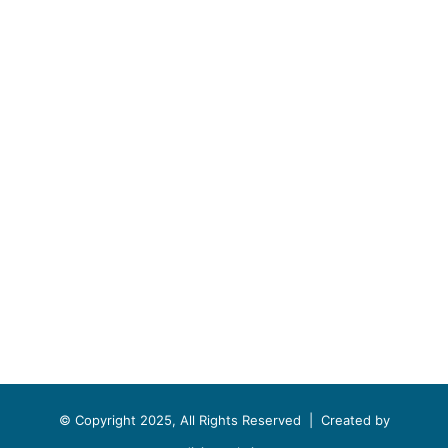
© Copyright 2025, All Rights Reserved |
Created by