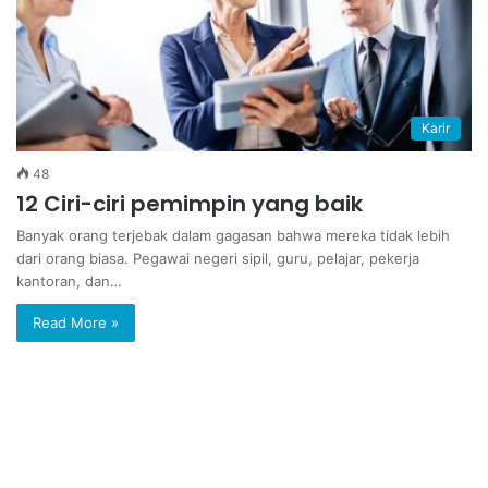
Karir
48
12 Ciri-ciri pemimpin yang baik
Banyak orang terjebak dalam gagasan bahwa mereka tidak lebih
dari orang biasa. Pegawai negeri sipil, guru, pelajar, pekerja
kantoran, dan…
Read More »