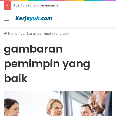
Apa itu Ekonomi Keynesian?
Menu
Home
/
gambaran pemimpin yang baik
gambaran
pemimpin yang
baik