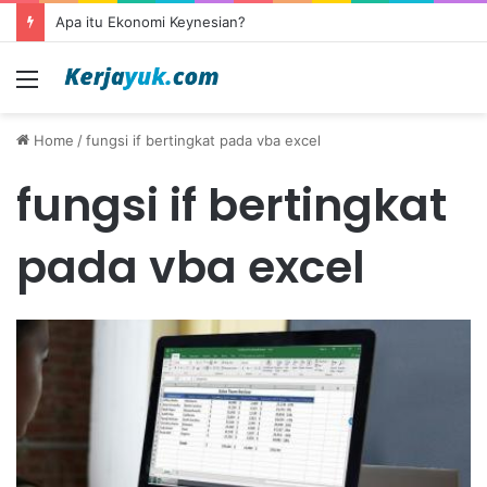
Apa itu Ekonomi Keynesian?
Menu
Home
/
fungsi if bertingkat pada vba excel
fungsi if bertingkat
pada vba excel