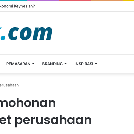
Ekonomi Keynesian?
PEMASARAN
BRANDING
INSPIRASI
erusahaan
rmohonan
et perusahaan