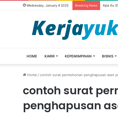
Apa itu 
Wednesday, January 8 2025
Breaking News
HOME
KARIR
KEPEMIMPINAN
BISNIS
Home
/
contoh surat permohonan penghapusan aset p
contoh surat pe
penghapusan as