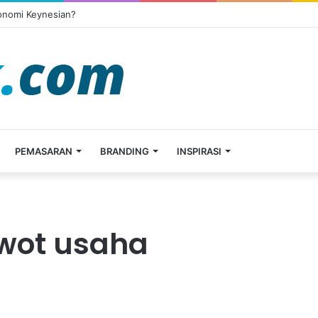
onomi Keynesian?
PEMASARAN
BRANDING
INSPIRASI
swot usaha