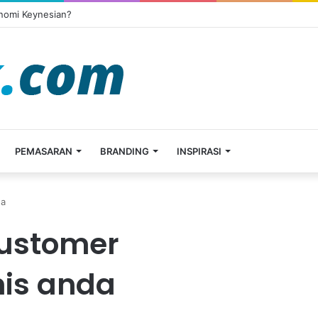
onomi Keynesian?
PEMASARAN
BRANDING
INSPIRASI
da
ustomer
is anda