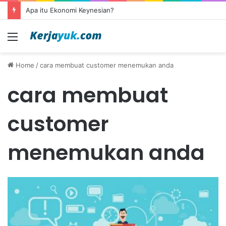
Apa itu Ekonomi Keynesian?
Menu
Home
/
cara membuat customer menemukan anda
cara membuat
customer
menemukan anda