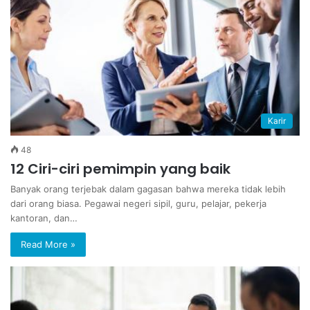
Karir
48
12 Ciri-ciri pemimpin yang baik
Banyak orang terjebak dalam gagasan bahwa mereka tidak lebih
dari orang biasa. Pegawai negeri sipil, guru, pelajar, pekerja
kantoran, dan…
Read More »