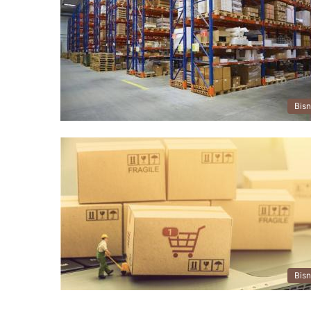
Bisn
Bisn