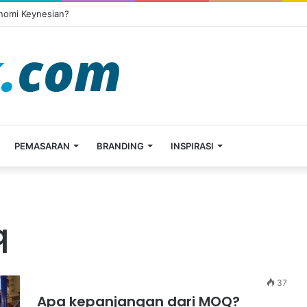
onomi Keynesian?
PEMASARAN
BRANDING
INSPIRASI
q
37
Apa kepanjangan dari MOQ?