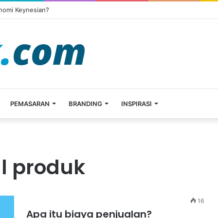
onomi Keynesian?
PEMASARAN
BRANDING
INSPIRASI
al produk
16
Apa itu biaya penjualan?