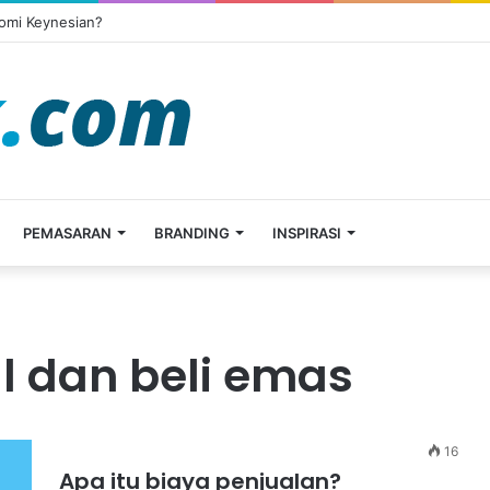
omi Keynesian?
PEMASARAN
BRANDING
INSPIRASI
al dan beli emas
16
Apa itu biaya penjualan?