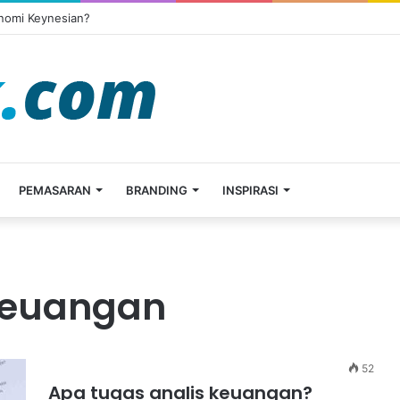
onomi Keynesian?
PEMASARAN
BRANDING
INSPIRASI
 keuangan
52
Apa tugas analis keuangan?