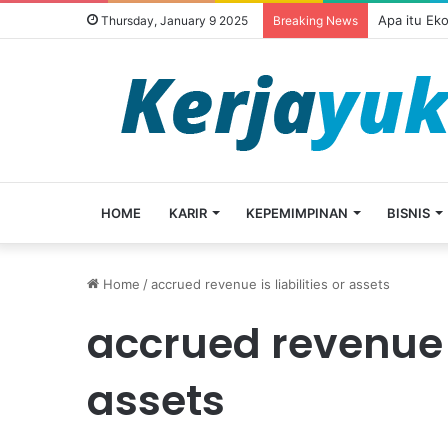
Apa itu Ek
Thursday, January 9 2025
Breaking News
HOME
KARIR
KEPEMIMPINAN
BISNIS
Home
/
accrued revenue is liabilities or assets
accrued revenue is
assets