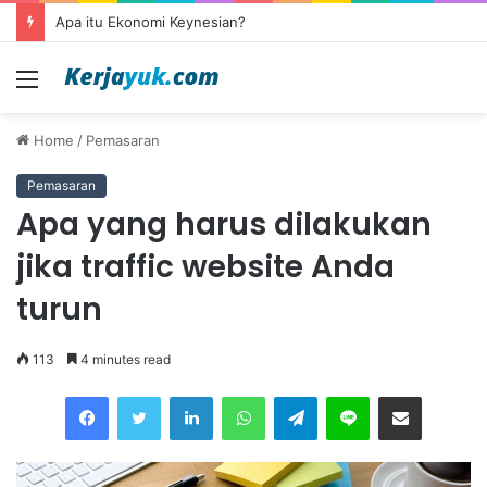
Apa itu Ekonomi Keynesian?
Menu
Home
/
Pemasaran
Pemasaran
Apa yang harus dilakukan
jika traffic website Anda
turun
113
4 minutes read
Facebook
Twitter
LinkedIn
WhatsApp
Telegram
Line
Share via Email