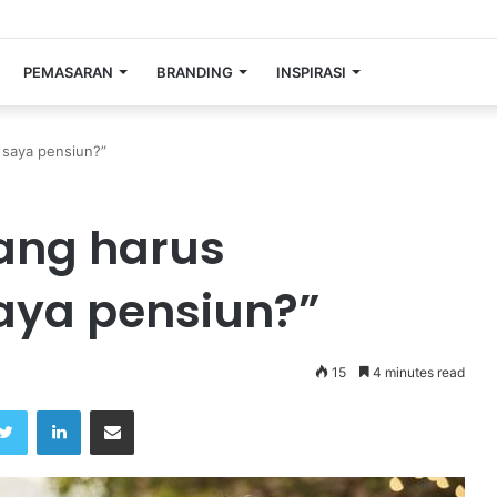
PEMASARAN
BRANDING
INSPIRASI
 saya pensiun?”
ang harus
aya pensiun?”
15
4 minutes read
Twitter
LinkedIn
Share via Email