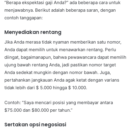
“Berapa ekspektasi gaji Anda?” ada beberapa cara untuk
menjawabnya. Berikut adalah beberapa saran, dengan
contoh tanggapan:
Menyediakan rentang
Jika Anda merasa tidak nyaman memberikan satu nomor,
Anda dapat memilih untuk menawarkan rentang. Perlu
diingat, bagaimanapun, bahwa pewawancara dapat memilih
ujung bawah rentang Anda, jadi pastikan nomor target
Anda sedekat mungkin dengan nomor bawah. Juga,
pertahankan jangkauan Anda agak ketat dengan varians
tidak lebih dari $ 5.000 hingga $ 10.000.
Contoh: “Saya mencari posisi yang membayar antara
$75.000 dan $80.000 per tahun.”
Sertakan opsi negosiasi