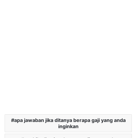
apa jawaban jika ditanya berapa gaji yang anda
inginkan