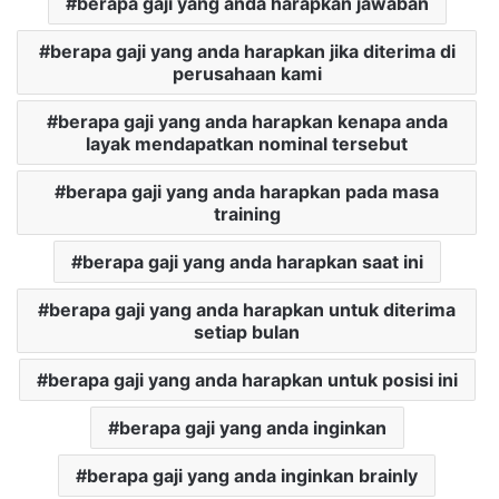
berapa gaji yang anda harapkan jawaban
berapa gaji yang anda harapkan jika diterima di
perusahaan kami
berapa gaji yang anda harapkan kenapa anda
layak mendapatkan nominal tersebut
berapa gaji yang anda harapkan pada masa
training
berapa gaji yang anda harapkan saat ini
berapa gaji yang anda harapkan untuk diterima
setiap bulan
berapa gaji yang anda harapkan untuk posisi ini
berapa gaji yang anda inginkan
berapa gaji yang anda inginkan brainly