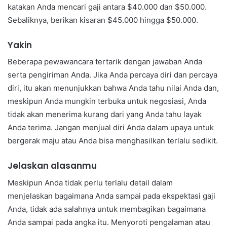
katakan Anda mencari gaji antara $40.000 dan $50.000.
Sebaliknya, berikan kisaran $45.000 hingga $50.000.
Yakin
Beberapa pewawancara tertarik dengan jawaban Anda
serta pengiriman Anda. Jika Anda percaya diri dan percaya
diri, itu akan menunjukkan bahwa Anda tahu nilai Anda dan,
meskipun Anda mungkin terbuka untuk negosiasi, Anda
tidak akan menerima kurang dari yang Anda tahu layak
Anda terima. Jangan menjual diri Anda dalam upaya untuk
bergerak maju atau Anda bisa menghasilkan terlalu sedikit.
Jelaskan alasanmu
Meskipun Anda tidak perlu terlalu detail dalam
menjelaskan bagaimana Anda sampai pada ekspektasi gaji
Anda, tidak ada salahnya untuk membagikan bagaimana
Anda sampai pada angka itu. Menyoroti pengalaman atau