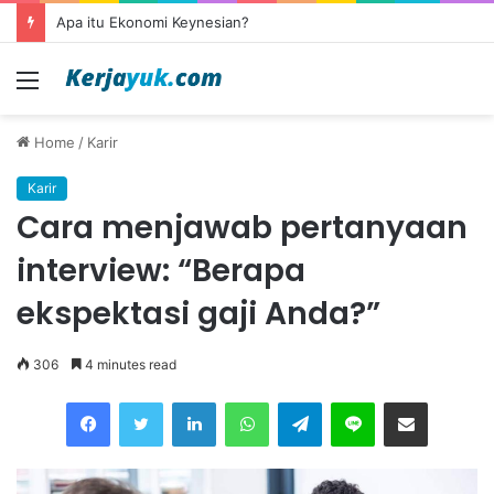
Apa itu outsourcing?
Menu
Home
/
Karir
Karir
Cara menjawab pertanyaan
interview: “Berapa
ekspektasi gaji Anda?”
306
4 minutes read
Facebook
Twitter
LinkedIn
WhatsApp
Telegram
Line
Share via Email