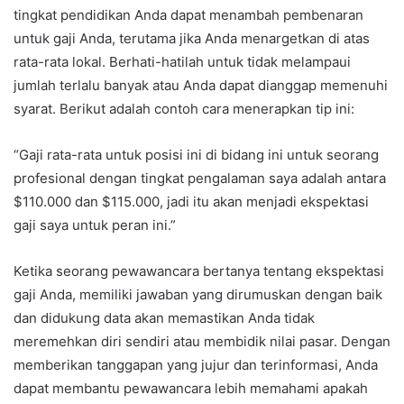
tingkat pendidikan Anda dapat menambah pembenaran
untuk gaji Anda, terutama jika Anda menargetkan di atas
rata-rata lokal. Berhati-hatilah untuk tidak melampaui
jumlah terlalu banyak atau Anda dapat dianggap memenuhi
syarat. Berikut adalah contoh cara menerapkan tip ini:
“Gaji rata-rata untuk posisi ini di bidang ini untuk seorang
profesional dengan tingkat pengalaman saya adalah antara
$110.000 dan $115.000, jadi itu akan menjadi ekspektasi
gaji saya untuk peran ini.”
Ketika seorang pewawancara bertanya tentang ekspektasi
gaji Anda, memiliki jawaban yang dirumuskan dengan baik
dan didukung data akan memastikan Anda tidak
meremehkan diri sendiri atau membidik nilai pasar. Dengan
memberikan tanggapan yang jujur ​​dan terinformasi, Anda
dapat membantu pewawancara lebih memahami apakah