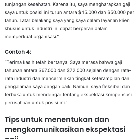
tunjangan kesehatan. Karena itu, saya mengharapkan gaji
saya untuk posisi ini turun antara $45.000 dan $50.000 per
tahun. Latar belakang saya yang kaya dalam layanan klien
khusus untuk industri ini dapat berperan dalam
memperkuat organisasi.”
Contoh 4:
“Terima kasih telah bertanya. Saya merasa bahwa gaji
tahunan antara $67.000 dan $72.000 sejalan dengan rata-
rata industri dan mencerminkan tingkat keterampilan dan
pengalaman saya dengan baik. Namun, saya fleksibel dan
terbuka untuk mendengar tentang ekspektasi kompensasi
perusahaan untuk posisi ini.”
Tips untuk menentukan dan
mengkomunikasikan ekspektasi