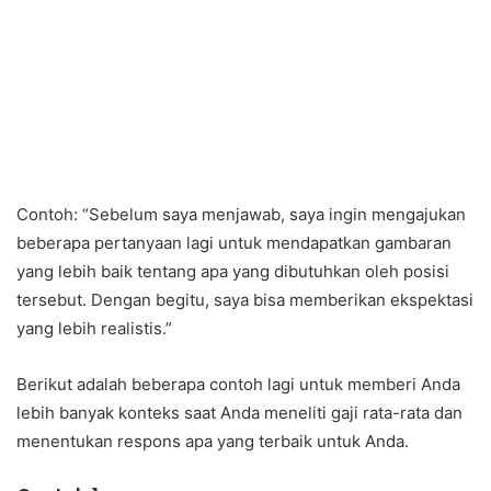
Contoh: “Sebelum saya menjawab, saya ingin mengajukan
beberapa pertanyaan lagi untuk mendapatkan gambaran
yang lebih baik tentang apa yang dibutuhkan oleh posisi
tersebut. Dengan begitu, saya bisa memberikan ekspektasi
yang lebih realistis.”
Berikut adalah beberapa contoh lagi untuk memberi Anda
lebih banyak konteks saat Anda meneliti gaji rata-rata dan
menentukan respons apa yang terbaik untuk Anda.