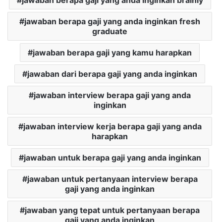
jawaban berapa gaji yang anda inginkan fresh
graduate
jawaban berapa gaji yang kamu harapkan
jawaban dari berapa gaji yang anda inginkan
jawaban interview berapa gaji yang anda
inginkan
jawaban interview kerja berapa gaji yang anda
harapkan
jawaban untuk berapa gaji yang anda inginkan
jawaban untuk pertanyaan interview berapa
gaji yang anda inginkan
jawaban yang tepat untuk pertanyaan berapa
gaji yang anda inginkan